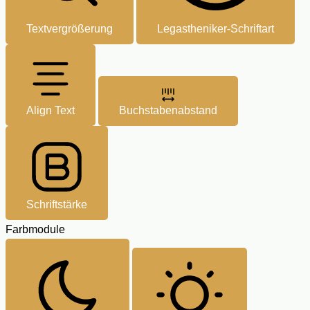
Textvergrößerung
Legastheniker-Schriftart
Align Text
Buchstabenabstand
Schriftstärke
Farbmodule