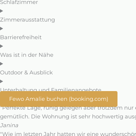
Schlafzimmer
Zimmerausstattung
Barrierefreiheit
Was ist in der Nähe
Outdoor & Ausblick
Unterhaltung und Familienangebote
Fewo Amalie buchen (booking.com)
"Perfekte Lage, ruhig gelegen aber trotzdem nur 
gemütlich. Die Wohnung ist sehr hochwertig ausg
Janina
"Wie im letzten Jahr hatten wir eine wundersch